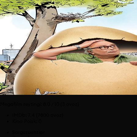
Megafilm reytingi:
8.0
/ 10
(3 ovoz)
IMDb
:
7.4
(7800 ovoz)
Kino Poisk
:
0
Sarguzashtlar