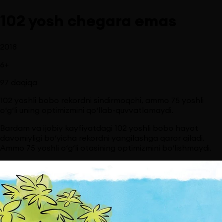
102 yosh chegara emas
2018
6
+
97
daqiqa
102 yoshli bobo rekordni sindirmoqchi, ammo 75 yoshli
o‘g‘li uning optimizmini qo‘llab-quvvatlamaydi.
Bardam va ijobiy kayfiyatdagi 102 yoshli bobo hayot
davomiyligi bo‘yicha rekordni yangilashga qaror qiladi.
Ammo 75 yoshli o‘g‘li otasining optimizmini bo‘lishmaydi.