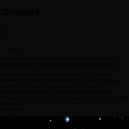
13-qavat
1999
16
+
97
daqiqa
Virtual dunyo ichidagi dunyo. Haqiqat va kompyuter
simulyatsiyasi o'rtasidagi chegara haqidagi falsafiy triller.
Kompyuter texnologiyalari yordamida 1937-yilgi Los-
Anjelesning virtual nusxasi yaratiladi. Loyiha rahbari sirli
ravishda o‘ldirilgach, uning yordamchisi asosiy
gumondorga aylanadi. Haqiqatni izlash jarayonida u
nafaqat qotilni topadi, balki o‘zi yashayotgan dunyo ham
kompyuter dasturi bo‘lishi mumkinligidan shubhalana
boshlaydi.