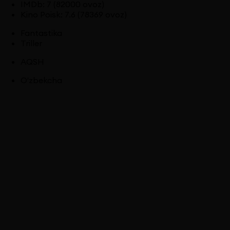
IMDb
:
7
(82000 ovoz)
Kino Poisk
:
7.6
(78369 ovoz)
Fantastika
Triller
AQSH
O'zbekcha