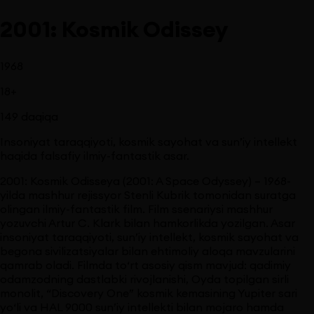
2001: Kosmik Odissey
1968
18
+
149
daqiqa
Insoniyat taraqqiyoti, kosmik sayohat va sun’iy intellekt
haqida falsafiy ilmiy-fantastik asar.
2001: Kosmik Odisseya (2001: A Space Odyssey) – 1968-
yilda mashhur rejissyor Stenli Kubrik tomonidan suratga
olingan ilmiy-fantastik film. Film ssenariysi mashhur
yozuvchi Artur C. Klark bilan hamkorlikda yozilgan. Asar
insoniyat taraqqiyoti, sun’iy intellekt, kosmik sayohat va
begona sivilizatsiyalar bilan ehtimoliy aloqa mavzularini
qamrab oladi. Filmda to‘rt asosiy qism mavjud: qadimiy
odamzodning dastlabki rivojlanishi, Oyda topilgan sirli
monolit, “Discovery One” kosmik kemasining Yupiter sari
yo‘li va HAL 9000 sun’iy intellekti bilan mojaro hamda