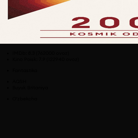
IMDb
:
8.3
(762000 ovoz)
Kino Poisk
:
7.9
(122940 ovoz)
Fantastika
AQSH
Buyuk Britaniya
O'zbekcha