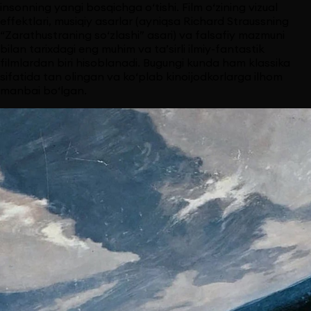
insonning yangi bosqichga o‘tishi. Film o‘zining vizual
effektlari, musiqiy asarlar (ayniqsa Richard Straussning
“Zarathustraning so‘zlashi” asari) va falsafiy mazmuni
bilan tarixdagi eng muhim va ta’sirli ilmiy-fantastik
filmlardan biri hisoblanadi. Bugungi kunda ham klassika
sifatida tan olingan va ko‘plab kinoijodkorlarga ilhom
manbai bo‘lgan.