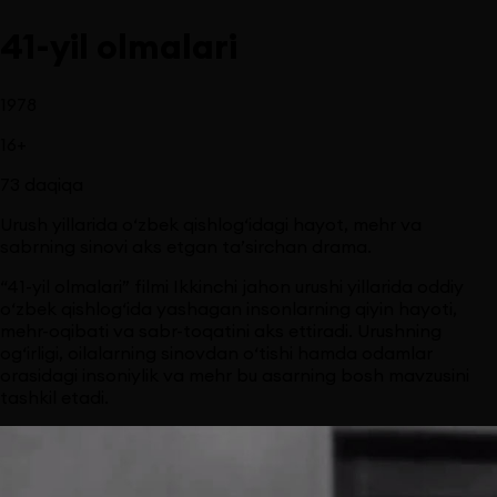
41-yil olmalari
1978
16
+
73
daqiqa
Urush yillarida o‘zbek qishlog‘idagi hayot, mehr va
sabrning sinovi aks etgan ta’sirchan drama.
“41-yil olmalari” filmi Ikkinchi jahon urushi yillarida oddiy
o‘zbek qishlog‘ida yashagan insonlarning qiyin hayoti,
mehr-oqibati va sabr-toqatini aks ettiradi. Urushning
og‘irligi, oilalarning sinovdan o‘tishi hamda odamlar
orasidagi insoniylik va mehr bu asarning bosh mavzusini
tashkil etadi.