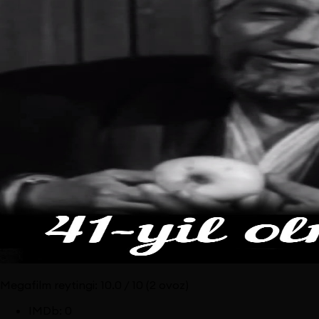
Megafilm reytingi:
10.0
/ 10
(2 ovoz)
IMDb
:
0