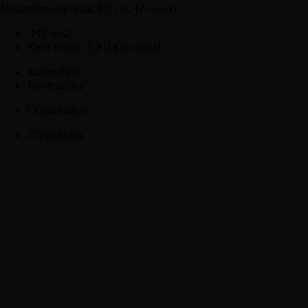
Megafilm reytingi:
9.0
/ 10
(7 ovoz)
IMDb
:
0
Kino Poisk
:
7.3
(1416 ovoz)
Komediya
Fantastika
O'zbekiston
O'zbekcha