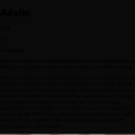
Adalin
2015
12
+
94
daqiqa
Film bosh qahramoni Adalin Bouman 20-asr boshlarida yuz
bergan mo‘jizaviy hodisa tufayli abadiy yosh bo‘lib qoladi.
Film bosh qahramoni Adalin Bouman 20-asr boshlarida yuz
bergan mo‘jizaviy hodisa tufayli abadiy yosh bo‘lib qoladi.
U o‘z sirini yashirish uchun o‘n yillar davomida odamlardan
qochib, tanholikda yashaydi. Biroq, kutilmagan uchrashuv
va samimiy muhabbat uni o‘z hayotini o‘zgartirishga,
qochishdan to‘xtashga va o‘lim bilan yuzma-yuz kelishga
majbur qiladi. Film "Inson uchun abadiy yoshlik emas, balki
keksayish va yaqinlari bilan birga bo‘lish haqiqiy baxt"
degan g‘oyani ilgari suradi