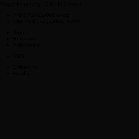
Megafilm reytingi:
10.0
/ 10
(1 ovoz)
IMDb
:
7.2
(226000 ovoz)
Kino Poisk
:
7.9
(550220 ovoz)
Drama
Fantaziya
Melodrama
AQSH
O'zbekcha
Ruscha