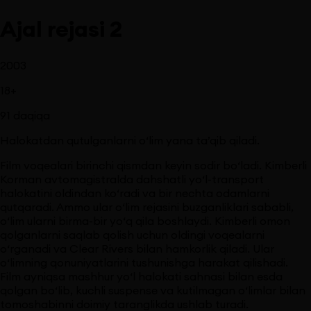
Ajal rejasi 2
2003
18
+
91
daqiqa
Halokatdan qutulganlarni o‘lim yana ta’qib qiladi.
Film voqealari birinchi qismdan keyin sodir bo‘ladi. Kimberli
Korman avtomagistralda dahshatli yo‘l-transport
halokatini oldindan ko‘radi va bir nechta odamlarni
qutqaradi. Ammo ular o‘lim rejasini buzganliklari sababli,
o‘lim ularni birma-bir yo‘q qila boshlaydi. Kimberli omon
qolganlarni saqlab qolish uchun oldingi voqealarni
o‘rganadi va Clear Rivers bilan hamkorlik qiladi. Ular
o‘limning qonuniyatlarini tushunishga harakat qilishadi.
Film ayniqsa mashhur yo‘l halokati sahnasi bilan esda
qolgan bo‘lib, kuchli suspense va kutilmagan o‘limlar bilan
tomoshabinni doimiy taranglikda ushlab turadi.