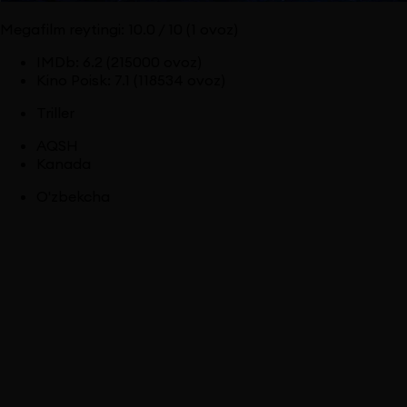
Megafilm reytingi:
10.0
/ 10
(1 ovoz)
IMDb
:
6.2
(215000 ovoz)
Kino Poisk
:
7.1
(118534 ovoz)
Triller
AQSH
Kanada
O'zbekcha