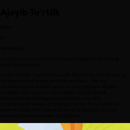
Ajoyib To'rtlik
2009
12
+
168
daqiqa
Pul uchun soxta o‘g‘irlash rejasini tuzgan ikki do‘stning
kulgili sarguzashti.
Ajoyib To'rtlik — bu hind komedik filmi bo‘lib, ikki do‘stning
tez boyib ketish orzusi atrofida qurilgan. Ular o‘z
muammolarini hal qilish uchun soxta o‘g‘irlash rejasini
tuzadilar, lekin vaziyat nazoratdan chiqib ketadi.
Mehmonxona ichidagi chalkashliklar, tasodifiy
to‘qnashuvlar va pul atrofidagi o‘yinlar filmni kulgili va
dinamik qiladi. Film klassik Bollivud uslubidagi hazil va
dramatik burilishlar bilan to‘ldirilgan.