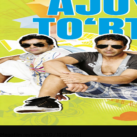
Megafilm reytingi:
10.0
/ 10
(2 ovoz)