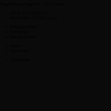
Megafilm reytingi:
9.9
/ 10
(7 ovoz)
IMDb
:
8.6
(560 ovoz)
Kino Poisk
:
7.7
(337 ovoz)
Sarguzashtlar
Fantaziya
Bolalar uchun
AQSH
Yaponiya
O'zbekcha