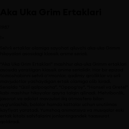
Aka Uka Grim Ertaklari
1987
1
+
Sehrli ertaklar olamiga sayohat qiluvchi aka-uka Grimm
hikoyalari asosidagi klassik anime seriali.
“Aka Uka Grim Ertaklari” mashhur aka-uka Grimm ertaklari
asosida yaratilgan klassik anime serialidir. Har bir epizod
tomoshabinni sehrli o‘rmonlar, qadimiy qirolliklar va sirli
mavjudotlar yashaydigan ertak olamiga olib kiradi.
Serialda “Qizil qalpoqcha”, “Oppog‘oy”, “Hansel va Gretel”
kabi mashhur hikoyalar qayta talqin qilinadi. Mehribonlik,
jasorat va adolat mavzulari iliq atmosfera bilan
uyg‘unlashib, bolalar hamda kattalar uchun unutilmas
kayfiyat yaratadi. Yumshoq animatsiya va musiqalar eski
ertak kitobi sahifalarini jonlantirgandek taassurot
qoldiradi.