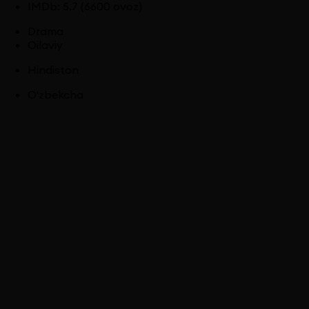
IMDb
:
5.7
(6600 ovoz)
Drama
Oilaviy
Hindiston
O'zbekcha