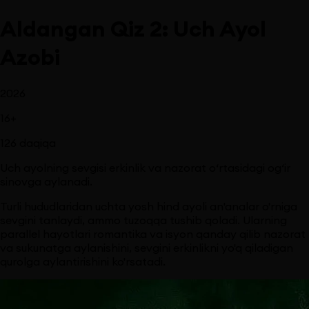
Aldangan Qiz 2: Uch Ayol
Azobi
2026
16
+
126
daqiqa
Uch ayolning sevgisi erkinlik va nazorat o‘rtasidagi og‘ir
sinovga aylanadi.
Turli hududlaridan uchta yosh hind ayoli an'analar o'rniga
sevgini tanlaydi, ammo tuzoqqa tushib qoladi. Ularning
parallel hayotlari romantika va isyon qanday qilib nazorat
va sukunatga aylanishini, sevgini erkinlikni yo'q qiladigan
qurolga aylantirishini ko'rsatadi.