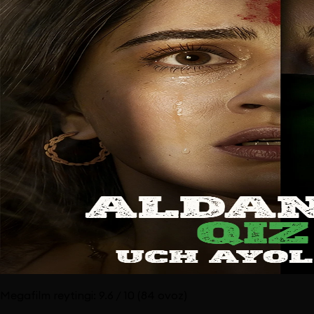
Megafilm reytingi:
9.6
/ 10
(84 ovoz)