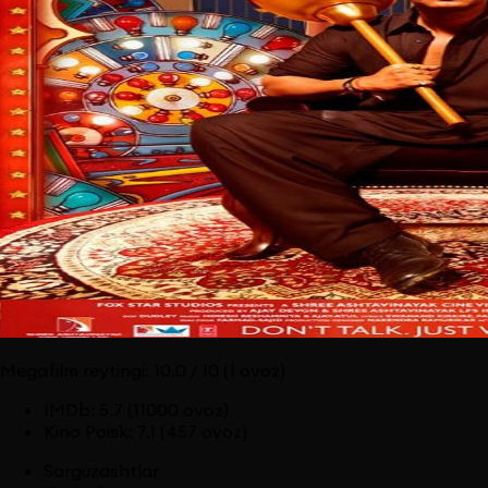
Megafilm reytingi:
10.0
/ 10
(1 ovoz)
IMDb
:
5.7
(11000 ovoz)
Kino Poisk
:
7.1
(457 ovoz)
Sarguzashtlar