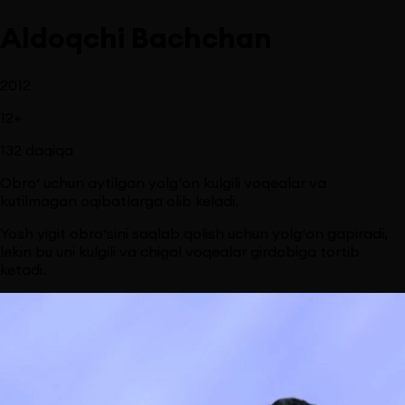
Aldoqchi Bachchan
2012
12
+
132
daqiqa
Obro‘ uchun aytilgan yolg‘on kulgili voqealar va
kutilmagan oqibatlarga olib keladi.
Yosh yigit obro‘sini saqlab qolish uchun yolg‘on gapiradi,
lekin bu uni kulgili va chigal voqealar girdobiga tortib
ketadi.