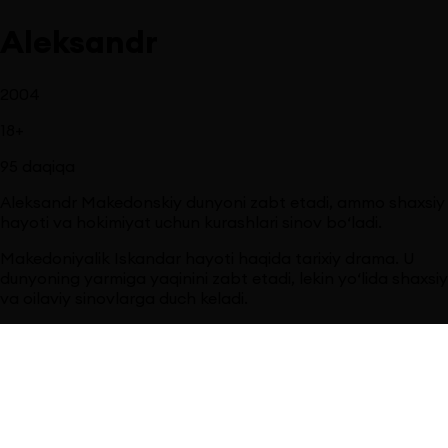
Aleksandr
2004
18
+
95
daqiqa
Aleksandr Makedonskiy dunyoni zabt etadi, ammo shaxsiy
hayoti va hokimiyat uchun kurashlari sinov bo‘ladi.
Makedoniyalik Iskandar hayoti haqida tarixiy drama. U
dunyoning yarmiga yaqinini zabt etadi, lekin yo‘lida shaxsiy
va oilaviy sinovlarga duch keladi.