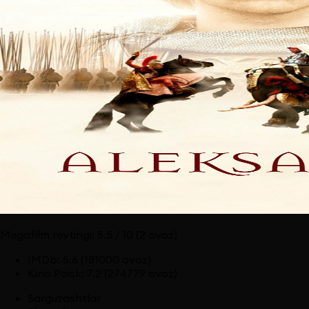
Megafilm reytingi:
5.5
/ 10
(2 ovoz)
IMDb
:
5.6
(181000 ovoz)
Kino Poisk
:
7.2
(274779 ovoz)
Sarguzashtlar