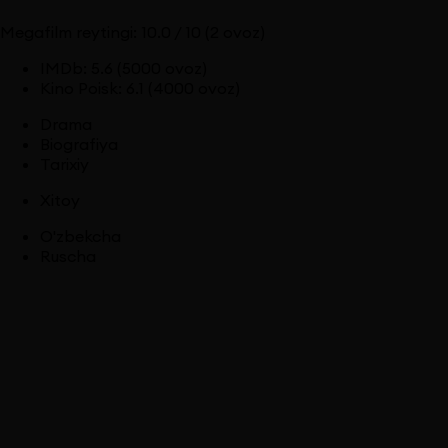
Megafilm reytingi:
10.0
/ 10
(2 ovoz)
IMDb
:
5.6
(5000 ovoz)
Kino Poisk
:
6.1
(4000 ovoz)
Drama
Biografiya
Tarixiy
Xitoy
O'zbekcha
Ruscha