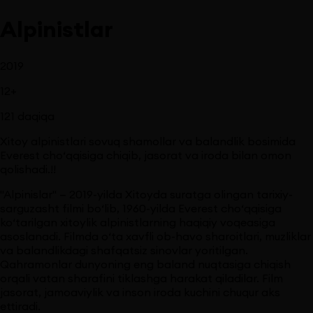
Alpinistlar
2019
12
+
121
daqiqa
Xitoy alpinistlari sovuq shamollar va balandlik bosimida
Everest cho‘qqisiga chiqib, jasorat va iroda bilan omon
qolishadi.!!
"Alpinislar" — 2019-yilda Xitoyda suratga olingan tarixiy-
sarguzasht filmi bo‘lib, 1960-yilda Everest cho‘qqisiga
ko‘tarilgan xitoylik alpinistlarning haqiqiy voqeasiga
asoslanadi. Filmda o‘ta xavfli ob-havo sharoitlari, muzliklar
va balandlikdagi shafqatsiz sinovlar yoritilgan.
Qahramonlar dunyoning eng baland nuqtasiga chiqish
orqali vatan sharafini tiklashga harakat qiladilar. Film
jasorat, jamoaviylik va inson iroda kuchini chuqur aks
ettiradi.