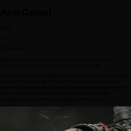
Ansi Qalasi
2018
18
+
132
daqiqa
Kichik qo'shinning ulkan imperiyaga qarshi 88 kunlik
qahramonona jangi va Ansi qal'asi mudofaasi.
Film 645-yilda sodir bo'lgan tarixiy voqealarga asoslangan.
Ansi qal'asi qo'mondoni Yang Man-chun va uning kichik
qo'shini Xitoyning ulkan Tang imperiyasi armiyasiga qarshi
88 kun davomida mardona kurash olib boradi. Bu
strategiya va jasoratning haqiqiy namoyishidir.