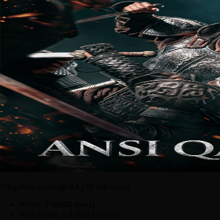
Megafilm reytingi:
9.8
/ 10
(65 ovoz)
IMDb
:
7
(6800 ovoz)
Kino Poisk
:
6.8
(5098 ovoz)