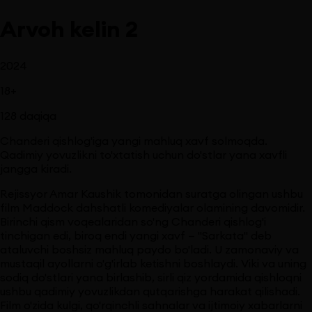
Arvoh kelin 2
2024
18
+
128
daqiqa
Chanderi qishlog'iga yangi mahluq xavf solmoqda.
Qadimiy yovuzlikni to'xtatish uchun do'stlar yana xavfli
jangga kiradi.
Rejissyor Amar Kaushik tomonidan suratga olingan ushbu
film Maddock dahshatli komediyalar olamining davomidir.
Birinchi qism voqealaridan so'ng Chanderi qishlog'i
tinchigan edi, biroq endi yangi xavf — "Sarkata" deb
ataluvchi boshsiz mahluq paydo bo'ladi. U zamonaviy va
mustaqil ayollarni o'g'irlab ketishni boshlaydi. Viki va uning
sodiq do'stlari yana birlashib, sirli qiz yordamida qishloqni
ushbu qadimiy yovuzlikdan qutqarishga harakat qilishadi.
Film o'zida kulgi, qo'rqinchli sahnalar va ijtimoiy xabarlarni