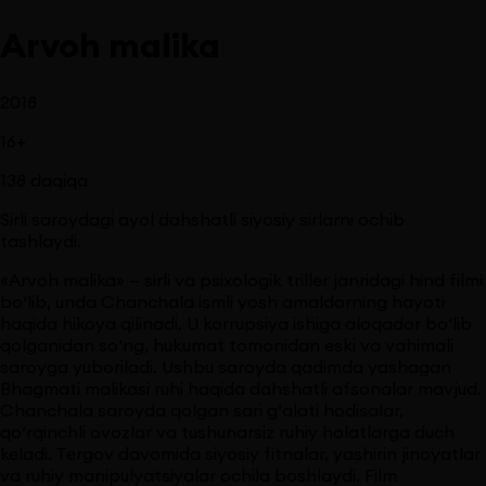
Arvoh malika
2018
16
+
138
daqiqa
Sirli saroydagi ayol dahshatli siyosiy sirlarni ochib
tashlaydi.
«Arvoh malika» — sirli va psixologik triller janridagi hind filmi
bo‘lib, unda Chanchala ismli yosh amaldorning hayoti
haqida hikoya qilinadi. U korrupsiya ishiga aloqador bo‘lib
qolganidan so‘ng, hukumat tomonidan eski va vahimali
saroyga yuboriladi. Ushbu saroyda qadimda yashagan
Bhagmati malikasi ruhi haqida dahshatli afsonalar mavjud.
Chanchala saroyda qolgan sari g‘alati hodisalar,
qo‘rqinchli ovozlar va tushunarsiz ruhiy holatlarga duch
keladi. Tergov davomida siyosiy fitnalar, yashirin jinoyatlar
va ruhiy manipulyatsiyalar ochila boshlaydi. Film