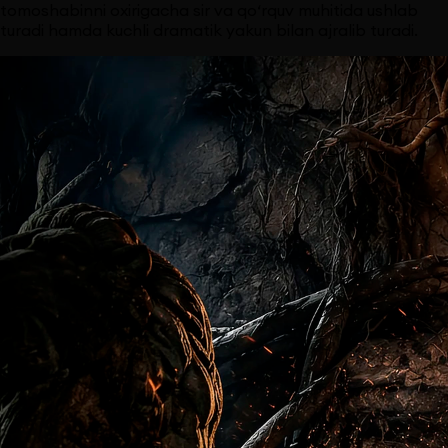
tomoshabinni oxirigacha sir va qo‘rquv muhitida ushlab
turadi hamda kuchli dramatik yakun bilan ajralib turadi.