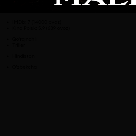
IMDb
:
7
(14000 ovoz)
Kino Poisk
:
5.9
(639 ovoz)
Qo'rqinchli
Triller
Hindiston
O'zbekcha