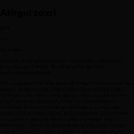
Atirgul zaxri
2019
18
+
92
daqiqa
Detektiv yo‘qolgan ayol ishini tekshiradi va murakkab
jinoyatga duch keladi, bu yerda uning qizi ham
gumondorga aylanadi.
Film voqealari 1978-yilda kechadi. Sobiq futbolchi, hozir esa
xususiy detektiv bo‘lib ishlayotgan Karson Fillips oddiy
ko‘ringan ishni oladi — ruhiy kasalxonada yotgan ayolning
g‘oyib bo‘lishini tekshirish. Ammo bu ish asta-sekin
murakkab jinoyatlar zanjiriga aylanadi. U o‘zining eski
shahri va o‘tmishiga qaytib, sirli shifokorlar, jinoyatchilar
va yashirin haqiqatlar bilan yuzma-yuz keladi. Eng
dahshatlisi — uning o‘z qizi bu ishda asosiy gumondorga
aylanishi mumkin. Karson haqiqatni topish bilan birga