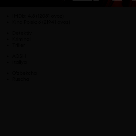
IMDb
:
4.8
(12081 ovoz)
Kino Poisk
:
6
(21941 ovoz)
Detektiv
Kriminal
Triller
AQSH
Italiya
O'zbekcha
Ruscha