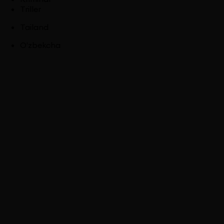
Triller
Tailand
O'zbekcha