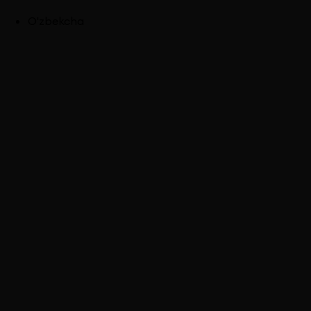
O'zbekcha