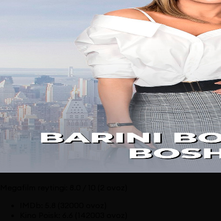
Megafilm reytingi:
8.0
/ 10
(2 ovoz)
IMDb
:
5.8
(32000 ovoz)
Kino Poisk
:
6.6
(142003 ovoz)