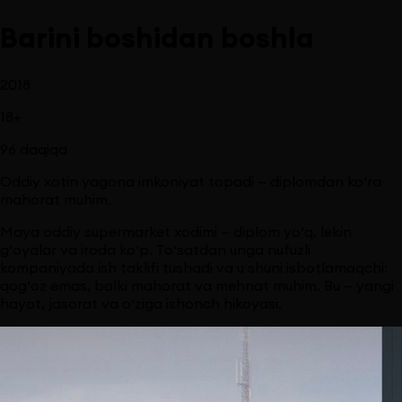
Barini boshidan boshla
2018
18
+
96
daqiqa
Oddiy xotin yagona imkoniyat topadi — diplomdan ko‘ra
mahorat muhim.
Maya oddiy supermarket xodimi — diplom yo‘q, lekin
g‘oyalar va iroda ko‘p. To‘satdan unga nufuzli
kompaniyada ish taklifi tushadi va u shuni isbotlamoqchi:
qog‘oz emas, balki mahorat va mehnat muhim. Bu — yangi
hayot, jasorat va o‘ziga ishonch hikoyasi.