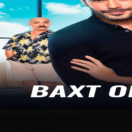
Megafilm reytingi:
8.4
/ 10
(20 ovoz)
IMDb
:
5.9
(6500 ovoz)