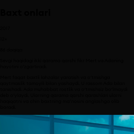
Baxt onlari
2017
12
+
86
daqiqa
Sevgi haqidagi ikki qarama qarshi fikr Mert va Adaning
hayotini o‘zgartiradi.
Mert faqat baxtli lahzalar yaratish va o‘tmishga
qaytmaslik tamoyili bilan yashaydi. U rassom Ada bilan
tanishadi. Ada muhabbat rostlik va o‘tmishsiz bo‘lmaydi
deb o‘ylaydi. Ularning qarama qarshi qarashlari ularni
haqiqatni va chin baxtning ma’nosini anglashga olib
boradi.