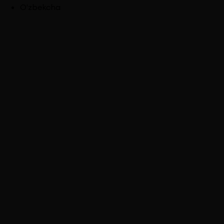
O'zbekcha