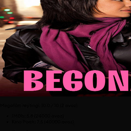
Megafilm reytingi:
10.0
/ 10
(2 ovoz)
IMDb
:
5.8
(24000 ovoz)
Kino Poisk
:
7.5
(40000 ovoz)