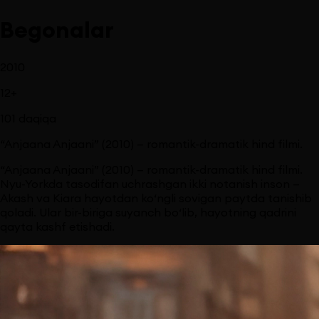
Begonalar
2010
12
+
101
daqiqa
“Anjaana Anjaani” (2010) — romantik-dramatik hind filmi.
“Anjaana Anjaani” (2010) — romantik-dramatik hind filmi.
Nyu-Yorkda tasodifan uchrashgan ikki notanish inson —
Akash va Kiara hayotdan ko‘ngli sovigan paytda tanishib
qoladi. Ular bir-biriga suyanch bo‘lib, hayotning qadrini
qayta kashf etishadi.