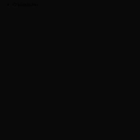
O'zbekcha