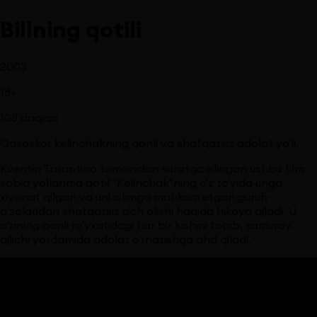
Billning qotili
2003
18
+
108
daqiqa
Qasoskor kelinchakning qonli va shafqatsiz adolat yo'li.
Kventin Tarantino tomonidan suratga olingan ushbu film
sobiq yollanma qotil "Kelinchak"ning o'z to'yida unga
xiyonat qilgan va uni o'limga mahkum etgan guruh
a'zolaridan shafqatsiz o'ch olishi haqida hikoya qiladi. U
o'zining qonli ro'yxatidagi har bir kishini topib, samuray
qilichi yordamida adolat o'rnatishga ahd qiladi.