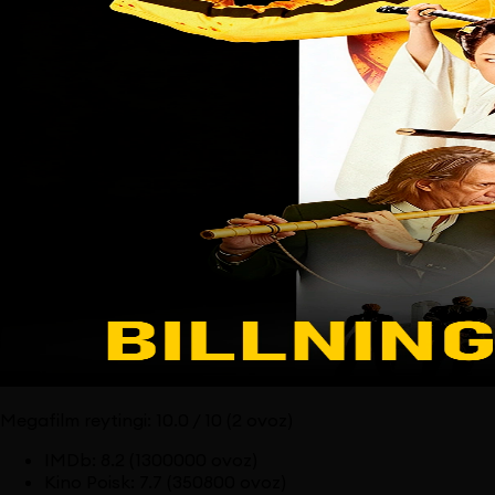
Megafilm reytingi:
10.0
/ 10
(2 ovoz)
IMDb
:
8.2
(1300000 ovoz)
Kino Poisk
:
7.7
(350800 ovoz)