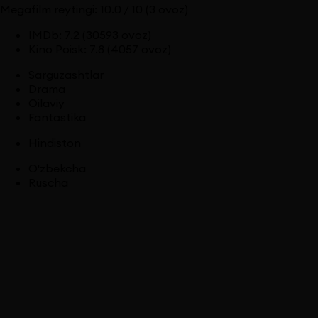
Megafilm reytingi:
10.0
/ 10
(3 ovoz)
IMDb
:
7.2
(30593 ovoz)
Kino Poisk
:
7.8
(4057 ovoz)
Sarguzashtlar
Drama
Oilaviy
Fantastika
Hindiston
O'zbekcha
Ruscha