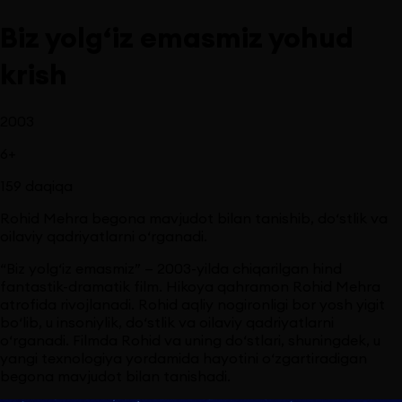
Biz yolg‘iz emasmiz yohud
krish
2003
6
+
159
daqiqa
Rohid Mehra begona mavjudot bilan tanishib, do‘stlik va
oilaviy qadriyatlarni o‘rganadi.
“Biz yolg‘iz emasmiz” — 2003-yilda chiqarilgan hind
fantastik-dramatik film. Hikoya qahramon Rohid Mehra
atrofida rivojlanadi. Rohid aqliy nogironligi bor yosh yigit
bo‘lib, u insoniylik, do‘stlik va oilaviy qadriyatlarni
o‘rganadi. Filmda Rohid va uning do‘stlari, shuningdek, u
yangi texnologiya yordamida hayotini o‘zgartiradigan
begona mavjudot bilan tanishadi.