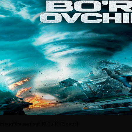
Megafilm reytingi:
10.0
/ 10
(3 ovoz)