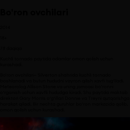
Bo'ron ovchilari
2014
18
+
78
daqiqa
Kuchli tornado paytida odamlar omon qolish uchun
kurashadi.
Bo'ron ovchilari— Silverton shahrida kuchli tornado
boshlanadi va butun hududni vayron qilish xavfi tug‘iladi.
Meteorolog Allison Stone va uning jamoasi bo‘ronni
o‘rganish uchun xavfli hududga kiradi. Shu paytda maktab
direktori Gary Morris o‘g‘illari Donnie va Treyni qutqarishga
harakat qiladi. Bir nechta guruhlar bo‘ron markazida qolib,
omon qolish uchun kurashadi.