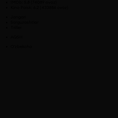
IMDb
:
5.8
(74089 ovoz)
Kino Poisk
:
6.2
(433886 ovoz)
Jangari
Sarguzashtlar
Triller
AQSH
O'zbekcha