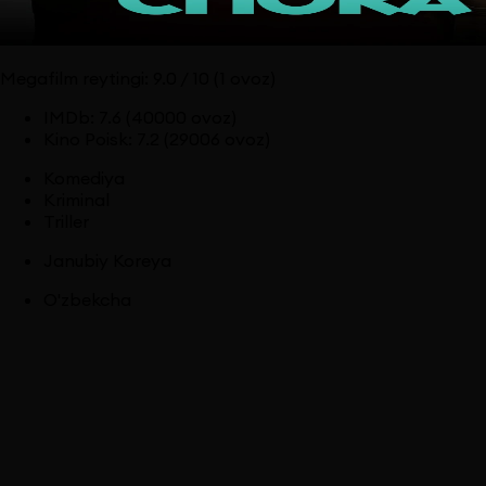
Megafilm reytingi:
9.0
/ 10
(1 ovoz)
IMDb
:
7.6
(40000 ovoz)
Kino Poisk
:
7.2
(29006 ovoz)
Komediya
Kriminal
Triller
Janubiy Koreya
O'zbekcha