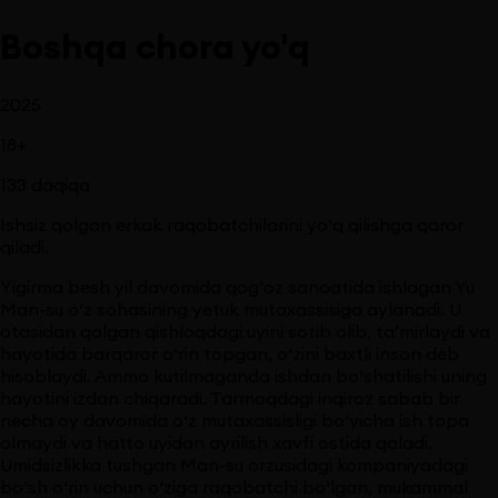
Boshqa chora yo'q
2025
18
+
133
daqiqa
Ishsiz qolgan erkak raqobatchilarini yo‘q qilishga qaror
qiladi.
Yigirma besh yil davomida qog‘oz sanoatida ishlagan Yu
Man-su o‘z sohasining yetuk mutaxassisiga aylanadi. U
otasidan qolgan qishloqdagi uyini sotib olib, ta’mirlaydi va
hayotida barqaror o‘rin topgan, o‘zini baxtli inson deb
hisoblaydi. Ammo kutilmaganda ishdan bo‘shatilishi uning
hayotini izdan chiqaradi. Tarmoqdagi inqiroz sabab bir
necha oy davomida o‘z mutaxassisligi bo‘yicha ish topa
olmaydi va hatto uyidan ayrilish xavfi ostida qoladi.
Umidsizlikka tushgan Man-su orzusidagi kompaniyadagi
bo‘sh o‘rin uchun o‘ziga raqobatchi bo‘lgan, mukammal