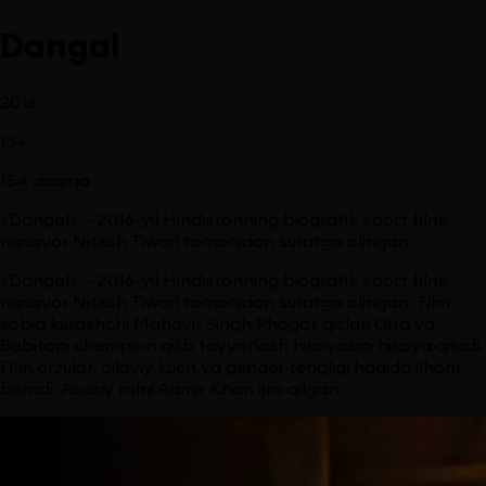
Dangal
2016
13
+
154
daqiqa
«Dangal» — 2016-yil Hindistonning biografik sport filmi,
rejissyor Nitesh Tiwari tomonidan suratga olingan.
«Dangal» — 2016-yil Hindistonning biografik sport filmi,
rejissyor Nitesh Tiwari tomonidan suratga olingan. Film
sobiq kurashchi Mahavir Singh Phogat qizlari Gita va
Babitani chempion qilib tayyorlash hikoyasini hikoya qiladi.
Film orzular, oilaviy kuch va gender tengligi haqida ilhom
beradi. Asosiy rolni Aamir Khan ijro qilgan.