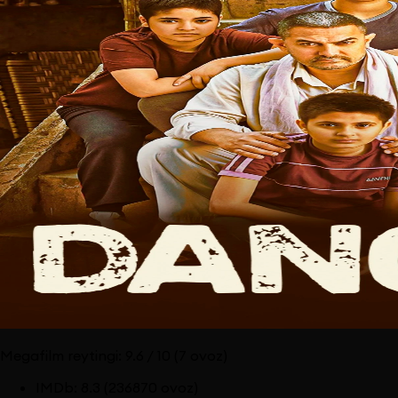
Megafilm reytingi:
9.6
/ 10
(7 ovoz)
IMDb
:
8.3
(236870 ovoz)