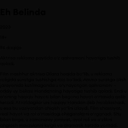
Eh Belinda
2023
18
+
96
daqiqa
Aktrisa reklama paytida o‘z qahramoni hayotiga tushib
qoladi.
Film mashhur aktrisa Dilara haqida bo‘lib, u reklama
roligida suratga tushishga rozi bo‘ladi. Ammo suratga olish
jarayonida kutilmaganda u o‘ynayotgan qahramoni —
oddiy uy bekasi Handanning hayotiga tushib qoladi. Endi u
o‘zining haqiqiy hayoti bilan begona hayot o‘rtasida qolib
ketadi. Atrofdagilar uni haqiqiy Handan deb hisoblashadi,
u esa bu vaziyatdan chiqish yo‘lini izlaydi. Film shaxsiyat,
real hayot va rol o‘rtasidagi chegaralarni o‘rganadi. Shu
bilan birga, u zamonaviy jamiyat, ayol roli va o‘zlikni
anglash mavzularini kulgili va dramatik tarzda yoritadi.