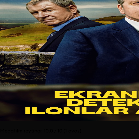
Megafilm reytingi:
10.0
/ 10
(1 ovoz)