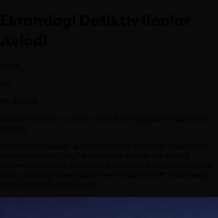
Ekrandagi Detiktiv Ilonlar
Avlodi
2004
16
+
84
daqiqa
Qadimiy xazina va oilaviy sirlar bilan bog'liq sirli qotilliklar
haqida.
Midsomer okrugida qadimiy qo'rg'on yaqinida arxeologik
topilmalar bilan bog'liq dahshatli qotillik yuz beradi.
Inspektor Barnabi jinoyat izidan tushar ekan, bu voqealar
o'ttiz yil oldingi oilaviy sirlar va "Ilonlar avlodi" afsonasiga
borib taqalishini aniqlaydi.