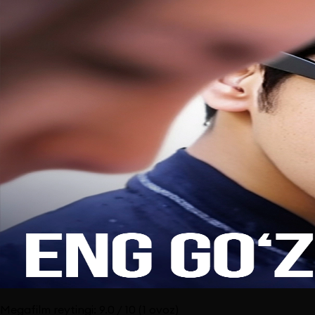
Megafilm reytingi:
9.0
/ 10
(1 ovoz)