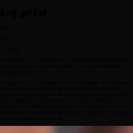
Eng go'zal
2020
16
+
11
daqiqa
“Eng go'zal” — bu haqiqiy hayot voqealariga asoslangan,
Chicago shahrining Manley High School jamoasining
kurgan-eshitga...
“Eng go'zal” — bu haqiqiy hayot voqealariga asoslangan,
Chicago shahrining Manley High School jamoasining
kurgan-eshitganlarga ilhom beruvchi sport hikoyasi. Film
sport orqali do‘stlik, jasorat va o‘z-o‘zini kashf etish
mavzularini ochib beradi. Filmda bosh qahramon Arshay
Cooper va uning jamoasi o‘zlarining cheklovlarini yengib,
umumiy maqsad sari intiladi.