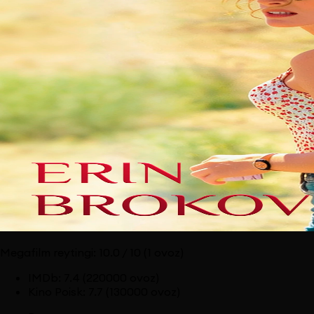
Megafilm reytingi:
10.0
/ 10
(1 ovoz)
IMDb
:
7.4
(220000 ovoz)
Kino Poisk
:
7.7
(130000 ovoz)