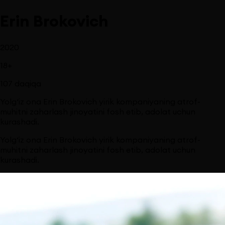
Erin Brokovich
2020
18
+
107
daqiqa
Yolg‘iz ona Erin Brokovich yirik kompaniyaning atrof-
muhitni zaharlash jinoyatini fosh etib, adolat uchun
kurashadi.
Yolg‘iz ona Erin Brokovich yirik kompaniyaning atrof-
muhitni zaharlash jinoyatini fosh etib, adolat uchun
kurashadi.