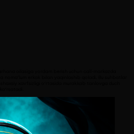
. Farhana oilasiga yordam berish uchun call-markazda
va noma’lum erkak bilan yaqinlashib qoladi. Bu suhbatlar
 va shaxsiy xavfsizligi o‘rtasida murakkab tanlovga duch
ko‘rsatadi.