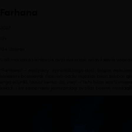
Farhana
2023
12
+
134
daqiqa
Call-markazda ishlovchi ayol sirli erkak tufayli xavfli voqea
“Farhana” — moliyaviy qiyinchiliklarga duch kelgan musulmon
ishlashni boshlaydi. Dastlab oddiy mijozlar bilan suhbat qi
unga erkinlik hissini bersa-da, vaqt o‘tishi bilan xavfli voq
keladi. Film zamonaviy jamiyatdagi ayollar bosimi, mustaqill