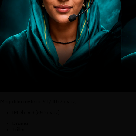
Megafilm reytingi:
9.1
/ 10
(7 ovoz)
IMDb
:
6.3
(880 ovoz)
Drama
Triller