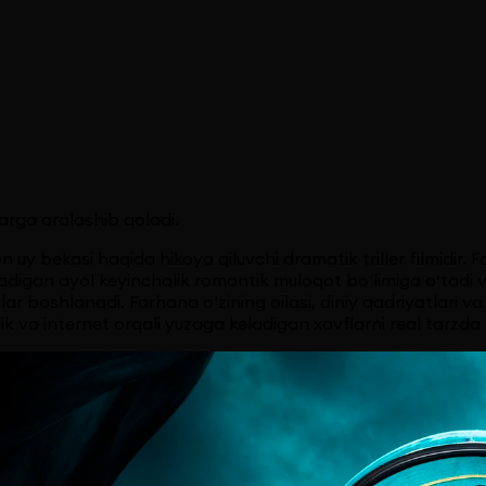
larga aralashib qoladi.
 uy bekasi haqida hikoya qiluvchi dramatik triller filmidir
ladigan ayol keyinchalik romantik muloqot bo‘limiga o‘tadi 
ealar boshlanadi. Farhana o‘zining oilasi, diniy qadriyatlari
ik va internet orqali yuzaga keladigan xavflarni real tarzda 