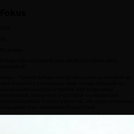
Fokus
2014
18
+
95
daqiqa
Firibgar Niki va shogirdi Jess xavfli o‘yin ichida yana
uchrashadi.
Fokus — Tajribali firibgar Niki Spirdjen yosh va iste’dodli qiz
Jess Barrettni o‘z jamoasiga oladi. U unga firibgarlik va
manipulyatsiya sirlarini o‘rgatadi. Ular birga ishlay
boshlashadi, ammo vaqt o‘tishi bilan munosabatlari
murakkablashadi. Oradan yillar o‘tib, ular yana uchrashadi
va bu safar o‘yin yanada xavfliroq bo‘ladi.