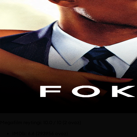
Megafilm reytingi:
10.0
/ 10
(2 ovoz)
IMDb
:
6.6
(293956 ovoz)