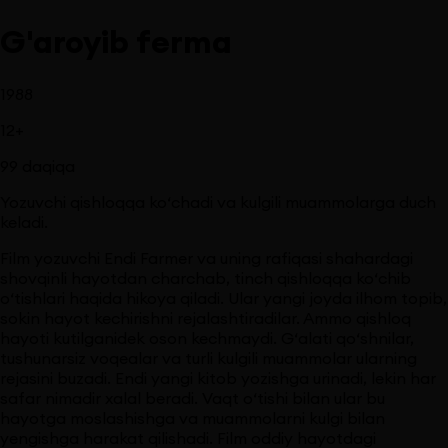
G'aroyib ferma
1988
12
+
99
daqiqa
Yozuvchi qishloqqa ko‘chadi va kulgili muammolarga duch
keladi.
Film yozuvchi Endi Farmer va uning rafiqasi shahardagi
shovqinli hayotdan charchab, tinch qishloqqa ko‘chib
o‘tishlari haqida hikoya qiladi. Ular yangi joyda ilhom topib,
sokin hayot kechirishni rejalashtiradilar. Ammo qishloq
hayoti kutilganidek oson kechmaydi. G‘alati qo‘shnilar,
tushunarsiz voqealar va turli kulgili muammolar ularning
rejasini buzadi. Endi yangi kitob yozishga urinadi, lekin har
safar nimadir xalal beradi. Vaqt o‘tishi bilan ular bu
hayotga moslashishga va muammolarni kulgi bilan
yengishga harakat qilishadi. Film oddiy hayotdagi