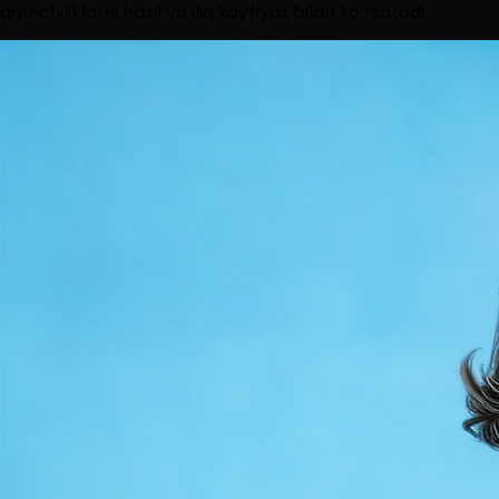
qiyinchiliklarni hazil va iliq kayfiyat bilan ko‘rsatadi.