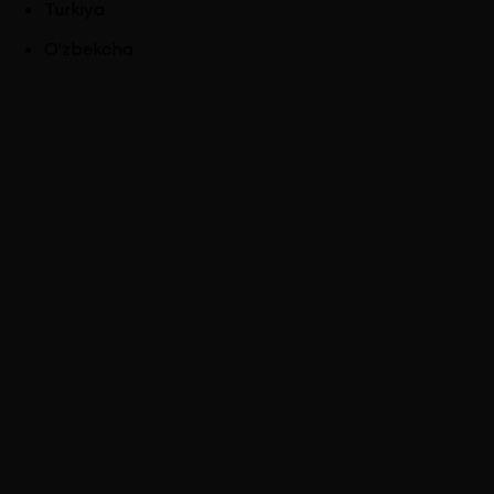
Turkiya
O'zbekcha