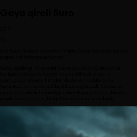
Gaya qiroli Suro
2010
16
+
Kim Su-ro siyosiy kurashlar ichida Gaya davlatini barpo
etgan hukmdorga aylanadi.
Serial qadimgi Koreyada Gaya davlatining asoschisi
bo‘lgan Kim Su-ro hayoti haqida hikoya qiladi. U
yoshligidan siyosiy fitnalar, dushman qabilalar va
hokimiyat uchun kurashlar ichida ulg‘ayadi. Kim Su-ro
jasorati va donishmandligi bilan Gaya qirolligini barpo
etadi hamda xalqini birlashtirish uchun kurashadi.