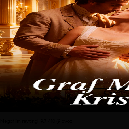
Megafilm reytingi:
9.7
/ 10
(9 ovoz)