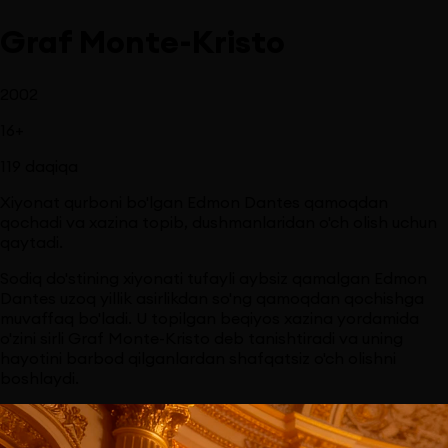
Graf Monte-Kristo
2002
16
+
119
daqiqa
Xiyonat qurboni bo'lgan Edmon Dantes qamoqdan
qochadi va xazina topib, dushmanlaridan o'ch olish uchun
qaytadi.
Sodiq do'stining xiyonati tufayli aybsiz qamalgan Edmon
Dantes uzoq yillik asirlikdan so'ng qamoqdan qochishga
muvaffaq bo'ladi. U topilgan beqiyos xazina yordamida
o'zini sirli Graf Monte-Kristo deb tanishtiradi va uning
hayotini barbod qilganlardan shafqatsiz o'ch olishni
boshlaydi.