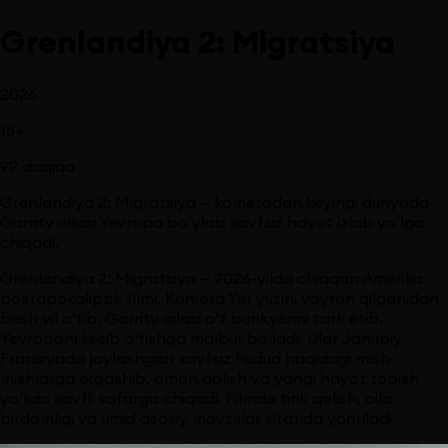
Grenlandiya 2: Migratsiya
2026
18
+
99
daqiqa
Grenlandiya 2: Migratsiya — kometadan keyingi dunyoda
Garrity oilasi Yevropa bo‘ylab xavfsiz hayot izlab yo‘lga
chiqadi.
Grenlandiya 2: Migratsiya — 2026-yilda chiqqan Amerika
postapokaliptik filmi. Kometa Yer yuzini vayron qilganidan
besh yil o‘tib, Garrity oilasi o‘z bunkyerini tark etib,
Yevropani kesib o‘tishga majbur bo‘ladi. Ular Janubiy
Fransiyada joylashgan xavfsiz hudud haqidagi mish-
mishlarga ergashib, omon qolish va yangi hayot topish
yo‘lida xavfli safarga chiqadi. Filmda tirik qolish, oila
birdamligi va umid asosiy mavzular sifatida yoritiladi