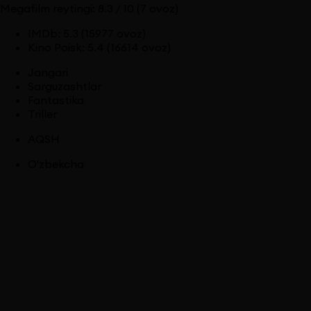
Megafilm reytingi:
8.3
/ 10
(7 ovoz)
IMDb
:
5.3
(15977 ovoz)
Kino Poisk
:
5.4
(16614 ovoz)
Jangari
Sarguzashtlar
Fantastika
Triller
AQSH
O'zbekcha