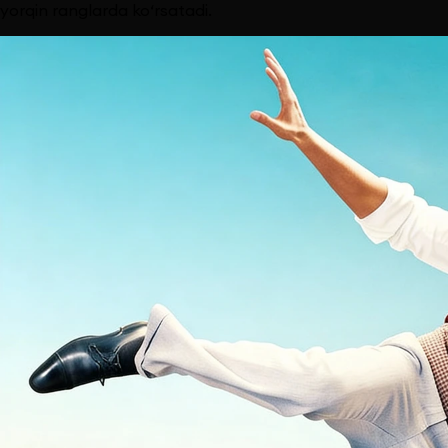
yorqin ranglarda ko‘rsatadi.