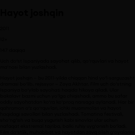
Hayot joshqin
2011
12
+
147
daqiqa
Uch do‘st Ispaniyada sayohat qilib, qo‘rquvlari va hayot
ma’nosi bilan yuzlashadi.
Hayot joshqin — bu 2011-yilda chiqqan hind yo‘l-sarguzasht
dramasi bo‘lib, rejissyor — Zoya Akhtar. Film uch do‘stning
Ispaniya bo‘ylab sayohati haqida hikoya qiladi. Ular
bakalavr bazmi uchun yo‘lga chiqishadi, ammo bu safar
oddiy sayohatdan ko‘ra ko‘proq narsaga aylanadi. Har bir
qahramon o‘z qo‘rquvlari, ichki muammolari va hayot
haqidagi savollari bilan yuzlashadi. Tomatina festivali,
sho‘ng‘ish va buqa yugurish kabi sinovlar ular uchun
nafaqat ekstremal tajriba, balki ruhiy uyg‘onish bo‘ladi.
Film do‘stlik, muhabbat va hayotdan zavq olish g‘oyalarini