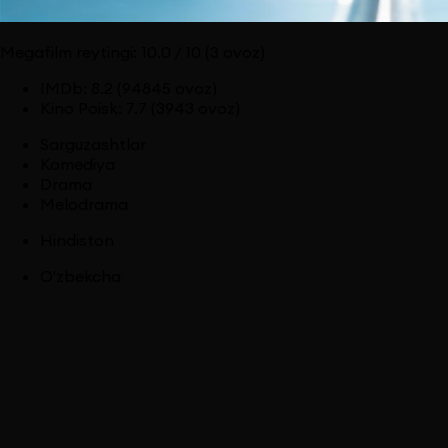
Megafilm reytingi:
10.0
/ 10
(3 ovoz)
IMDb
:
8.2
(94845 ovoz)
Kino Poisk
:
7.7
(3943 ovoz)
Sarguzashtlar
Komediya
Drama
Melodrama
Hindiston
O'zbekcha