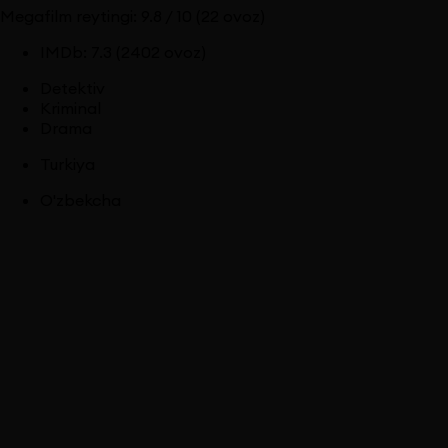
Megafilm reytingi:
9.8
/ 10
(22 ovoz)
IMDb
:
7.3
(2402 ovoz)
Detektiv
Kriminal
Drama
Turkiya
O'zbekcha