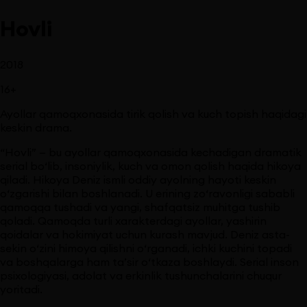
Hovli
2018
16
+
Ayollar qamoqxonasida tirik qolish va kuch topish haqidagi
keskin drama.
“Hovli” — bu ayollar qamoqxonasida kechadigan dramatik
serial bo‘lib, insoniylik, kuch va omon qolish haqida hikoya
qiladi. Hikoya Deniz ismli oddiy ayolning hayoti keskin
o‘zgarishi bilan boshlanadi. U erining zo‘ravonligi sababli
qamoqqa tushadi va yangi, shafqatsiz muhitga tushib
qoladi. Qamoqda turli xarakterdagi ayollar, yashirin
qoidalar va hokimiyat uchun kurash mavjud. Deniz asta-
sekin o‘zini himoya qilishni o‘rganadi, ichki kuchini topadi
va boshqalarga ham ta’sir o‘tkaza boshlaydi. Serial inson
psixologiyasi, adolat va erkinlik tushunchalarini chuqur
yoritadi.