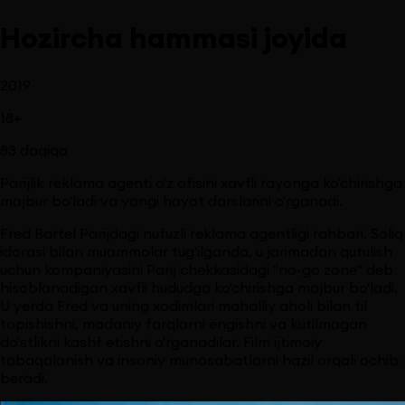
Hozircha hammasi joyida
2019
18
+
83
daqiqa
Parijlik reklama agenti o'z ofisini xavfli rayonga ko'chirishga
majbur bo'ladi va yangi hayot darslarini o'rganadi.
Fred Bartel Parijdagi nufuzli reklama agentligi rahbari. Soliq
idorasi bilan muammolar tug'ilganda, u jarimadan qutulish
uchun kompaniyasini Parij chekkasidagi "no-go zone" deb
hisoblanadigan xavfli hududga ko'chirishga majbur bo'ladi.
U yerda Fred va uning xodimlari mahalliy aholi bilan til
topishishni, madaniy farqlarni engishni va kutilmagan
do'stlikni kashf etishni o'rganadilar. Film ijtimoiy
tabaqalanish va insoniy munosabatlarni hazil orqali ochib
beradi.