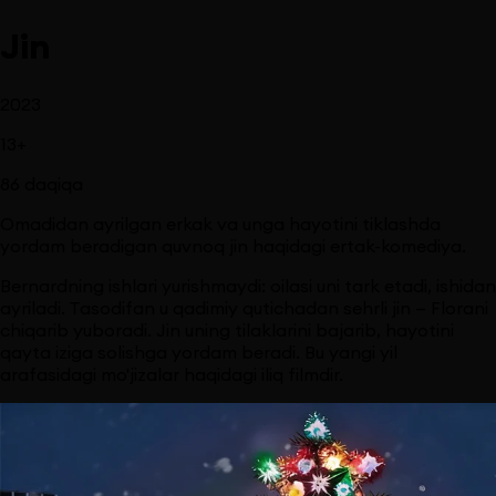
Jin
2023
13
+
86
daqiqa
Omadidan ayrilgan erkak va unga hayotini tiklashda
yordam beradigan quvnoq jin haqidagi ertak-komediya.
Bernardning ishlari yurishmaydi: oilasi uni tark etadi, ishidan
ayriladi. Tasodifan u qadimiy qutichadan sehrli jin — Florani
chiqarib yuboradi. Jin uning tilaklarini bajarib, hayotini
qayta iziga solishga yordam beradi. Bu yangi yil
arafasidagi mo'jizalar haqidagi iliq filmdir.