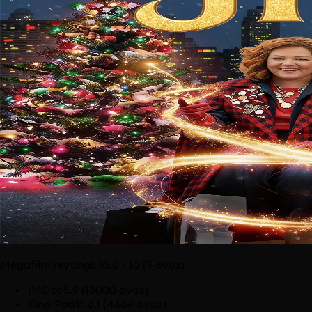
Megafilm reytingi:
10.0
/ 10
(5 ovoz)
IMDb
:
5.9
(13000 ovoz)
Kino Poisk
:
6.1
(4664 ovoz)