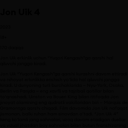
Jon Uik 4
2023
18
+
170
daqiqa
Jon Uik erkinlik uchun “Yuqori Kengash”ga qarshi hal
qiluvchi jangga kiradi.
Jon Uik “Yuqori Kengash”ga qarshi kurashni davom ettiradi
va nihoyat erkinlikka erishish yo‘lida hal qiluvchi jangga
kiradi. U dunyoning turli burchaklarida — Nyu-York, Osaka,
Berlin va Parijda — eng xavfli va tajribali qotillar bilan
to‘qnashadi. Uinston va Boueri King bilan ittifoqda Jon
jinoyat olamining eng qudratli vakillaridan biri — Marquis de
Gramontga qarshi chiqadi. Film davomida Jon Uik nafaqat
jismonan, balki ruhan ham sinovdan o‘tadi. “Jon Uik 4”
keng ko‘lamli jang sahnalari, uzoq davom etadigan duellar
va vizual jihatdan boy sahnalari bilan butun franshizaning