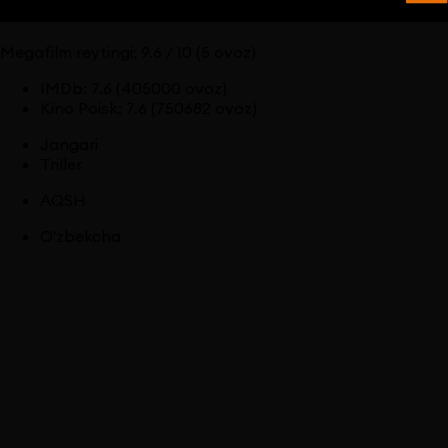
Megafilm reytingi:
9.6
/ 10
(5 ovoz)
IMDb
:
7.6
(405000 ovoz)
Kino Poisk
:
7.6
(750682 ovoz)
Jangari
Triller
AQSH
O'zbekcha