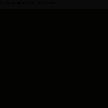
cho‘qqisi sifatida e’tirof etiladi.