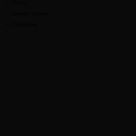
Tarixiy
Janubiy Koreya
O'zbekcha