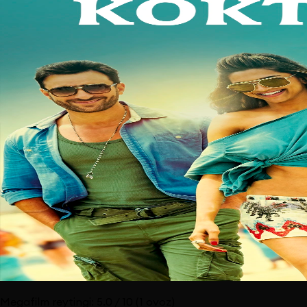
Megafilm reytingi:
5.0
/ 10
(1 ovoz)