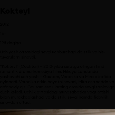
Kokteyl
2012
16
+
128
daqiqa
Uch yosh o‘rtasidagi sevgi uchburchagi do‘stlik va his-
tuyg‘ularni sinaydi.
“Kokteyl” (Cocktail) — 2012-yilda suratga olingan hind
romantik drama-komediya filmi. Hikoya Londonda
yashovchi uch yosh — Gautam, Veronika va Mira atrofida
aylanadi. Veronika erkin hayotni sevadi, Mira esa sodda va
an’anaviy qiz. Gautam esa ularning orasida sevgi tanloviga
duch keladi. Uchlik o‘rtasidagi munosabatlar vaqt o‘tishi
bilan murakkablashadi va do‘stlik, sevgi hamda fidoyilik
sinovdan o‘tadi.