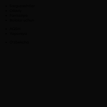
Sarguzashtlar
Oilaviy
Fantaziya
Bolalar uchun
AQSH
Yaponiya
O'zbekcha