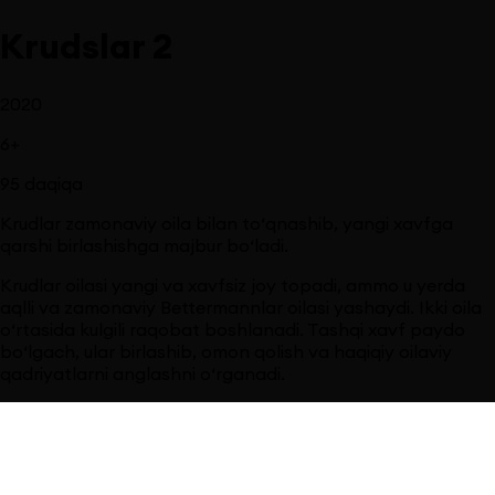
Krudslar 2
2020
6
+
95
daqiqa
Krudlar zamonaviy oila bilan to‘qnashib, yangi xavfga
qarshi birlashishga majbur bo‘ladi.
Krudlar oilasi yangi va xavfsiz joy topadi, ammo u yerda
aqlli va zamonaviy Bettermannlar oilasi yashaydi. Ikki oila
o‘rtasida kulgili raqobat boshlanadi. Tashqi xavf paydo
bo‘lgach, ular birlashib, omon qolish va haqiqiy oilaviy
qadriyatlarni anglashni o‘rganadi.