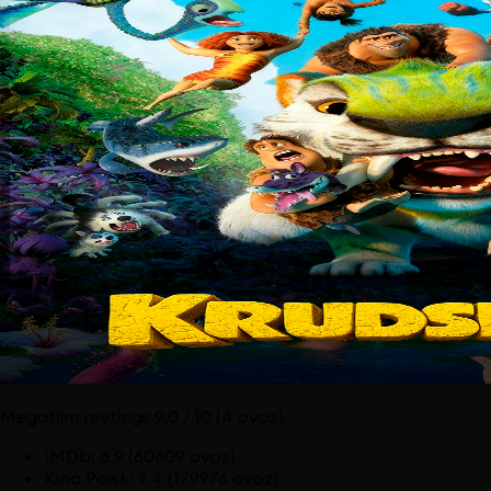
Megafilm reytingi:
9.0
/ 10
(4 ovoz)
IMDb
:
6.9
(60609 ovoz)
Kino Poisk
:
7.4
(179976 ovoz)