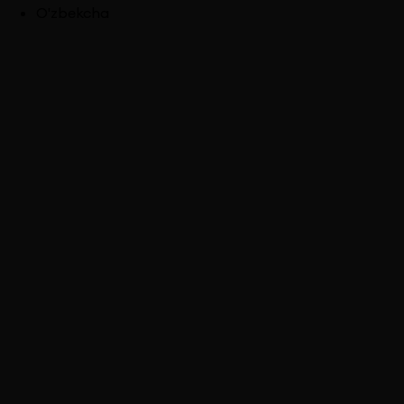
O'zbekcha