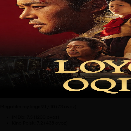
Megafilm reytingi:
9.1
/ 10
(73 ovoz)
IMDb
:
7.5
(1200 ovoz)
Kino Poisk
:
7.2
(438 ovoz)