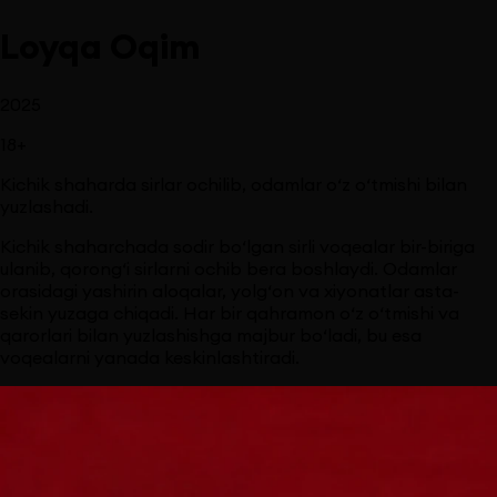
Loyqa Oqim
2025
18
+
Kichik shaharda sirlar ochilib, odamlar o‘z o‘tmishi bilan
yuzlashadi.
Kichik shaharchada sodir bo‘lgan sirli voqealar bir-biriga
ulanib, qorong‘i sirlarni ochib bera boshlaydi. Odamlar
orasidagi yashirin aloqalar, yolg‘on va xiyonatlar asta-
sekin yuzaga chiqadi. Har bir qahramon o‘z o‘tmishi va
qarorlari bilan yuzlashishga majbur bo‘ladi, bu esa
voqealarni yanada keskinlashtiradi.